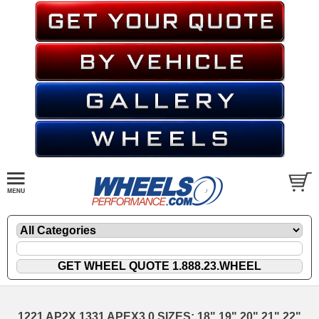
1221 AP2X 1331 APEX3.0 SIZES: 18" 19" 20" 21" 22"